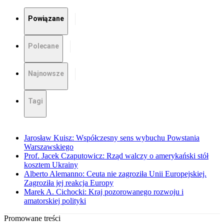
Powiązane
Polecane
Najnowsze
Tagi
Jarosław Kuisz: Współczesny sens wybuchu Powstania
Warszawskiego
Prof. Jacek Czaputowicz: Rząd walczy o amerykański stół
kosztem Ukrainy
Alberto Alemanno: Ceuta nie zagroziła Unii Europejskiej.
Zagroziła jej reakcja Europy
Marek A. Cichocki: Kraj pozorowanego rozwoju i
amatorskiej polityki
Promowane treści