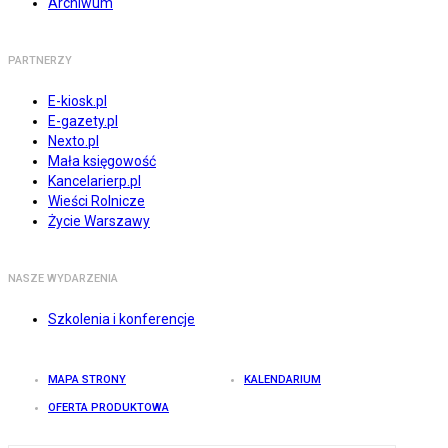
Archiwum
PARTNERZY
E-kiosk.pl
E-gazety.pl
Nexto.pl
Mała księgowość
Kancelarierp.pl
Wieści Rolnicze
Życie Warszawy
NASZE WYDARZENIA
Szkolenia i konferencje
MAPA STRONY
KALENDARIUM
OFERTA PRODUKTOWA