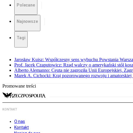
Polecane
Najnowsze
Tagi
Jarosław Kuisz: Współczesny sens wybuchu Powstania Warsz
Prof. Jacek Czaputowicz: Rząd walczy o amerykański stół kos
Alberto Alemanno: Ceuta nie zagroziła Unii Europejskiej. Zagro
Marek A. Cichocki: Kraj pozorowanego rozwoju i amatorskiej 
Promowane treści
KONTAKT
O nas
Kontakt