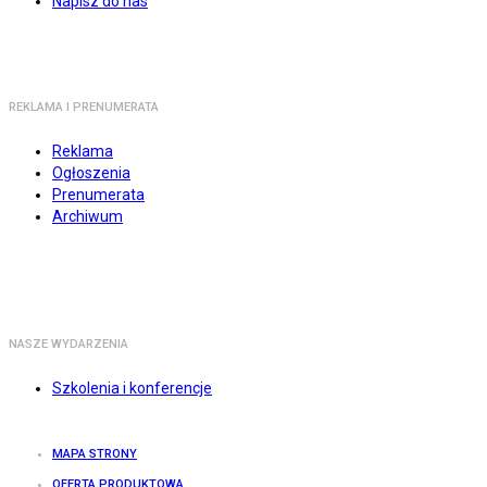
Napisz do nas
REKLAMA I PRENUMERATA
Reklama
Ogłoszenia
Prenumerata
Archiwum
NASZE WYDARZENIA
Szkolenia i konferencje
MAPA STRONY
OFERTA PRODUKTOWA