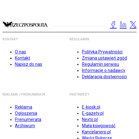
KONTAKT
REGULAMIN
O nas
Polityka Prywatności
Kontakt
Zmiana ustawień zgód
Napisz do nas
Regulamin serwisu
Informacje o nadawcy
Deklaracja dostępności
REKLAMA I PRENUMERATA
PARTNERZY
Reklama
E-kiosk.pl
Ogłoszenia
E-gazety.pl
Prenumerata
Nexto.pl
Archiwum
Mała księgowość
Kancelarierp.pl
Wieści Rolnicze