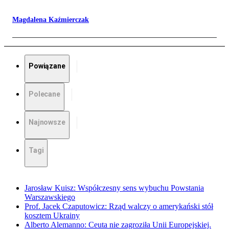
Magdalena Kaźmierczak
Powiązane
Polecane
Najnowsze
Tagi
Jarosław Kuisz: Współczesny sens wybuchu Powstania
Warszawskiego
Prof. Jacek Czaputowicz: Rząd walczy o amerykański stół
kosztem Ukrainy
Alberto Alemanno: Ceuta nie zagroziła Unii Europejskiej.