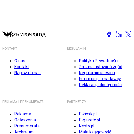
KONTAKT
REGULAMIN
O nas
Polityka Prywatności
Kontakt
Zmiana ustawień zgód
Napisz do nas
Regulamin serwisu
Informacje o nadawcy
Deklaracja dostępności
REKLAMA I PRENUMERATA
PARTNERZY
Reklama
E-kiosk.pl
Ogłoszenia
E-gazety.pl
Prenumerata
Nexto.pl
Archiwum
Mała księgowość