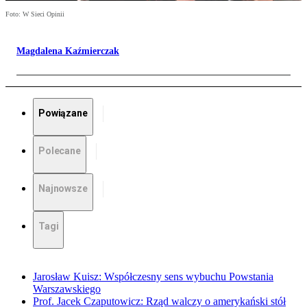
Foto: W Sieci Opinii
Magdalena Kaźmierczak
Powiązane
Polecane
Najnowsze
Tagi
Jarosław Kuisz: Współczesny sens wybuchu Powstania
Warszawskiego
Prof. Jacek Czaputowicz: Rząd walczy o amerykański stół