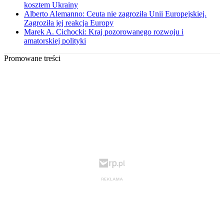
kosztem Ukrainy
Alberto Alemanno: Ceuta nie zagroziła Unii Europejskiej.
Zagroziła jej reakcja Europy
Marek A. Cichocki: Kraj pozorowanego rozwoju i
amatorskiej polityki
Promowane treści