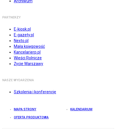
Archiwum
PARTNERZY
E-kiosk.pl
E-gazety.pl
Nexto.pl
Mała księgowość
Kancelarierp.pl
Wieści Rolnicze
Życie Warszawy
NASZE WYDARZENIA
Szkolenia i konferencje
MAPA STRONY
KALENDARIUM
OFERTA PRODUKTOWA