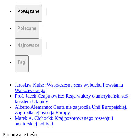
Powiązane
Polecane
Najnowsze
Tagi
Jarosław Kuisz: Współczesny sens wybuchu Powstania
Warszawskiego
Prof. Jacek Czaputowicz: Rząd walczy o amerykański stół
kosztem Ukrainy
Alberto Alemanno: Ceuta nie zagroziła Unii Europejskiej.
Zagroziła jej reakcja Europy
Marek A. Cichocki: Kraj pozorowanego rozwoju i
amatorskiej polityki
Promowane treści