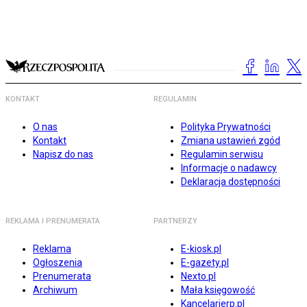
KONTAKT
REGULAMIN
O nas
Polityka Prywatności
Kontakt
Zmiana ustawień zgód
Napisz do nas
Regulamin serwisu
Informacje o nadawcy
Deklaracja dostępności
REKLAMA I PRENUMERATA
PARTNERZY
Reklama
E-kiosk.pl
Ogłoszenia
E-gazety.pl
Prenumerata
Nexto.pl
Archiwum
Mała księgowość
Kancelarierp.pl