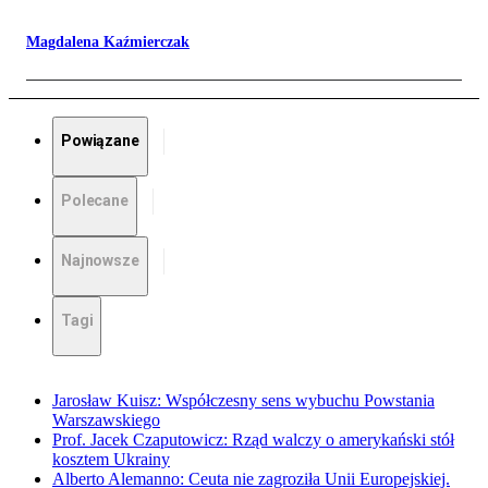
Magdalena Kaźmierczak
Powiązane
Polecane
Najnowsze
Tagi
Jarosław Kuisz: Współczesny sens wybuchu Powstania
Warszawskiego
Prof. Jacek Czaputowicz: Rząd walczy o amerykański stół
kosztem Ukrainy
Alberto Alemanno: Ceuta nie zagroziła Unii Europejskiej.