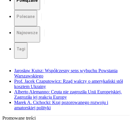
Powiązane
Polecane
Najnowsze
Tagi
Jarosław Kuisz: Współczesny sens wybuchu Powstania
Warszawskiego
Prof. Jacek Czaputowicz: Rząd walczy o amerykański stół
kosztem Ukrainy
Alberto Alemanno: Ceuta nie zagroziła Unii Europejskiej.
Zagroziła jej reakcja Europy
Marek A. Cichocki: Kraj pozorowanego rozwoju i
amatorskiej polityki
Promowane treści