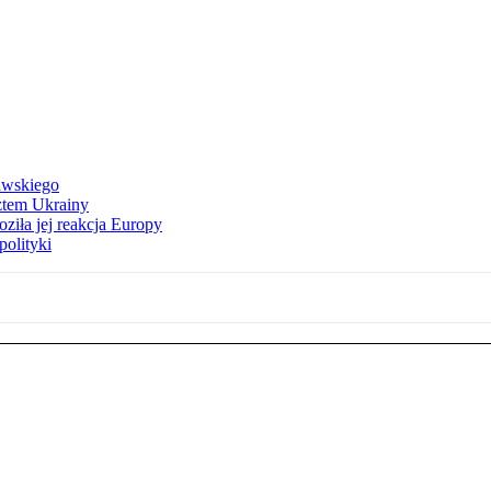
awskiego
ztem Ukrainy
ziła jej reakcja Europy
polityki