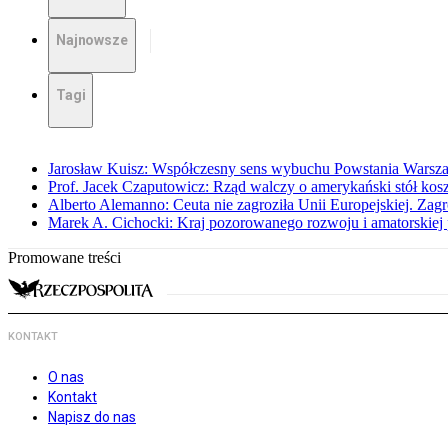
Najnowsze
Tagi
Jarosław Kuisz: Współczesny sens wybuchu Powstania Warsz
Prof. Jacek Czaputowicz: Rząd walczy o amerykański stół kos
Alberto Alemanno: Ceuta nie zagroziła Unii Europejskiej. Zagro
Marek A. Cichocki: Kraj pozorowanego rozwoju i amatorskiej 
Promowane treści
KONTAKT
O nas
Kontakt
Napisz do nas