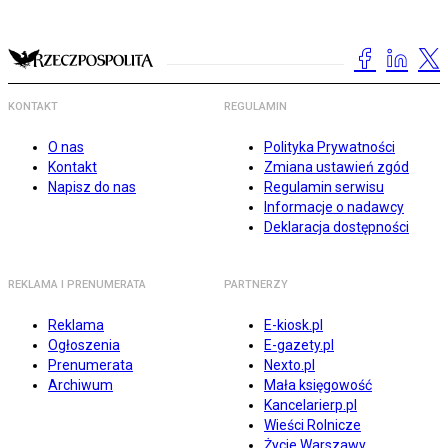
KONTAKT
REGULAMIN
O nas
Polityka Prywatności
Kontakt
Zmiana ustawień zgód
Napisz do nas
Regulamin serwisu
Informacje o nadawcy
Deklaracja dostępności
REKLAMA I PRENUMERATA
PARTNERZY
Reklama
E-kiosk.pl
Ogłoszenia
E-gazety.pl
Prenumerata
Nexto.pl
Archiwum
Mała księgowość
Kancelarierp.pl
Wieści Rolnicze
Życie Warszawy