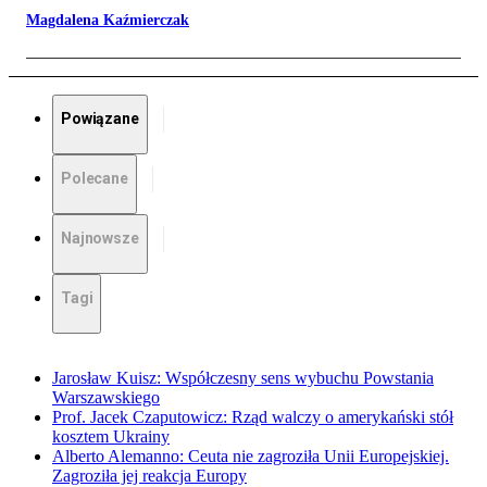
Magdalena Kaźmierczak
Powiązane
Polecane
Najnowsze
Tagi
Jarosław Kuisz: Współczesny sens wybuchu Powstania
Warszawskiego
Prof. Jacek Czaputowicz: Rząd walczy o amerykański stół
kosztem Ukrainy
Alberto Alemanno: Ceuta nie zagroziła Unii Europejskiej.
Zagroziła jej reakcja Europy