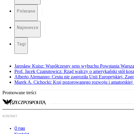
Polecane
Najnowsze
Tagi
Jarosław Kuisz: Współczesny sens wybuchu Powstania Warsz
Prof. Jacek Czaputowicz: Rząd walczy o amerykański stół kos
Alberto Alemanno: Ceuta nie zagroziła Unii Europejskiej. Zagro
Marek A. Cichocki: Kraj pozorowanego rozwoju i amatorskiej 
Promowane treści
KONTAKT
O nas