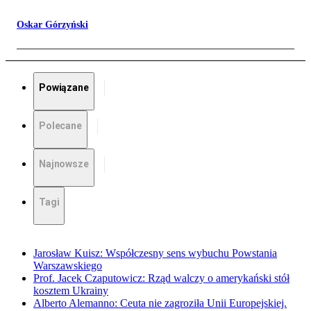
Oskar Górzyński
Powiązane
Polecane
Najnowsze
Tagi
Jarosław Kuisz: Współczesny sens wybuchu Powstania
Warszawskiego
Prof. Jacek Czaputowicz: Rząd walczy o amerykański stół
kosztem Ukrainy
Alberto Alemanno: Ceuta nie zagroziła Unii Europejskiej.