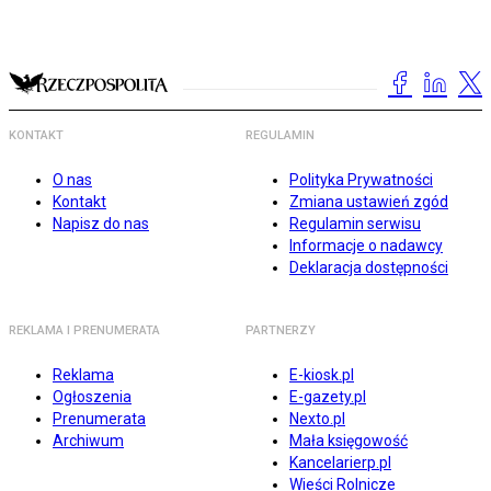
KONTAKT
REGULAMIN
O nas
Polityka Prywatności
Kontakt
Zmiana ustawień zgód
Napisz do nas
Regulamin serwisu
Informacje o nadawcy
Deklaracja dostępności
REKLAMA I PRENUMERATA
PARTNERZY
Reklama
E-kiosk.pl
Ogłoszenia
E-gazety.pl
Prenumerata
Nexto.pl
Archiwum
Mała księgowość
Kancelarierp.pl
Wieści Rolnicze