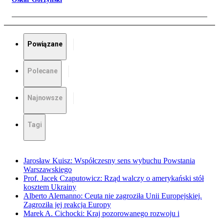
Powiązane
Polecane
Najnowsze
Tagi
Jarosław Kuisz: Współczesny sens wybuchu Powstania
Warszawskiego
Prof. Jacek Czaputowicz: Rząd walczy o amerykański stół
kosztem Ukrainy
Alberto Alemanno: Ceuta nie zagroziła Unii Europejskiej.
Zagroziła jej reakcja Europy
Marek A. Cichocki: Kraj pozorowanego rozwoju i