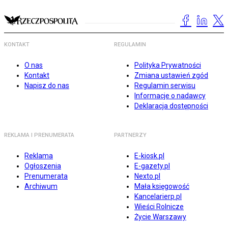
KONTAKT
REGULAMIN
O nas
Polityka Prywatności
Kontakt
Zmiana ustawień zgód
Napisz do nas
Regulamin serwisu
Informacje o nadawcy
Deklaracja dostępności
REKLAMA I PRENUMERATA
PARTNERZY
Reklama
E-kiosk.pl
Ogłoszenia
E-gazety.pl
Prenumerata
Nexto.pl
Archiwum
Mała księgowość
Kancelarierp.pl
Wieści Rolnicze
Życie Warszawy