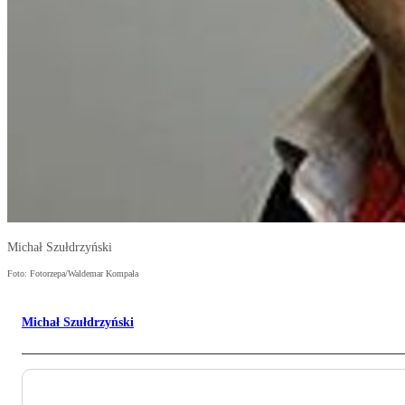
Michał Szułdrzyński
Foto: Fotorzepa/Waldemar Kompała
Michał Szułdrzyński