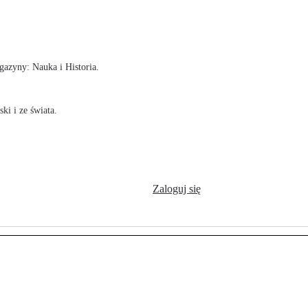
!
azyny: Nauka i Historia.
ki i ze świata.
Zaloguj się