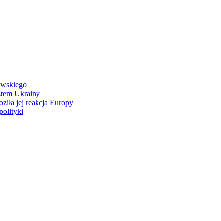
awskiego
ztem Ukrainy
ziła jej reakcja Europy
polityki