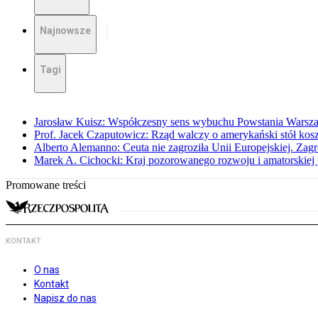
Najnowsze
Tagi
Jarosław Kuisz: Współczesny sens wybuchu Powstania Warsz
Prof. Jacek Czaputowicz: Rząd walczy o amerykański stół kos
Alberto Alemanno: Ceuta nie zagroziła Unii Europejskiej. Zagro
Marek A. Cichocki: Kraj pozorowanego rozwoju i amatorskiej 
Promowane treści
KONTAKT
O nas
Kontakt
Napisz do nas