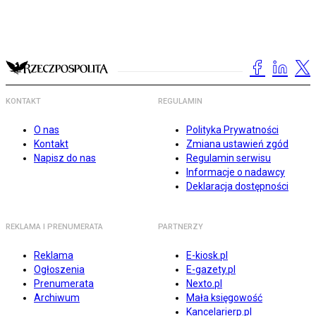
KONTAKT
REGULAMIN
O nas
Polityka Prywatności
Kontakt
Zmiana ustawień zgód
Napisz do nas
Regulamin serwisu
Informacje o nadawcy
Deklaracja dostępności
REKLAMA I PRENUMERATA
PARTNERZY
Reklama
E-kiosk.pl
Ogłoszenia
E-gazety.pl
Prenumerata
Nexto.pl
Archiwum
Mała księgowość
Kancelarierp.pl