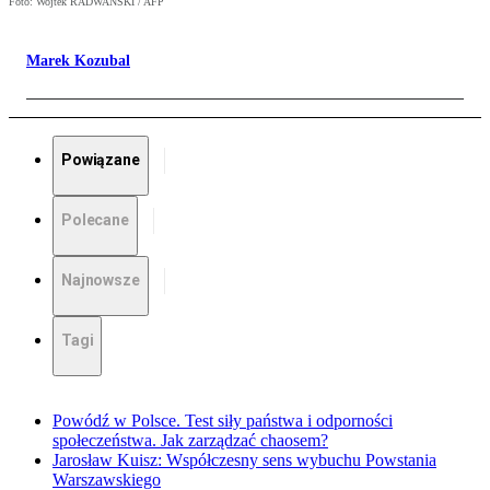
Foto: Wojtek RADWANSKI / AFP
Marek Kozubal
Powiązane
Polecane
Najnowsze
Tagi
Powódź w Polsce. Test siły państwa i odporności
społeczeństwa. Jak zarządzać chaosem?
Jarosław Kuisz: Współczesny sens wybuchu Powstania
Warszawskiego