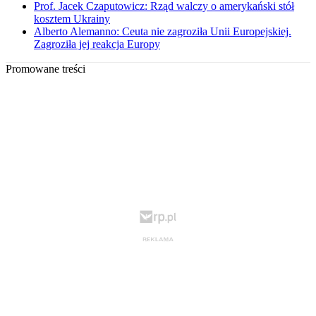
Prof. Jacek Czaputowicz: Rząd walczy o amerykański stół
kosztem Ukrainy
Alberto Alemanno: Ceuta nie zagroziła Unii Europejskiej.
Zagroziła jej reakcja Europy
Promowane treści