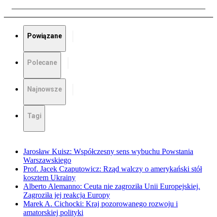
Powiązane
Polecane
Najnowsze
Tagi
Jarosław Kuisz: Współczesny sens wybuchu Powstania
Warszawskiego
Prof. Jacek Czaputowicz: Rząd walczy o amerykański stół
kosztem Ukrainy
Alberto Alemanno: Ceuta nie zagroziła Unii Europejskiej.
Zagroziła jej reakcja Europy
Marek A. Cichocki: Kraj pozorowanego rozwoju i
amatorskiej polityki