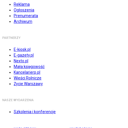
Reklama
Ogłoszenia
Prenumerata
Archiwum
PARTNERZY
E-kiosk.pl
E-gazety.pl
Nexto.pl
Mała księgowość
Kancelarierp.pl
Wieści Rolnicze
Życie Warszawy
NASZE WYDARZENIA
Szkolenia i konferencje