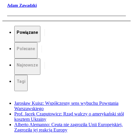
Adam Zawadzki
Powiązane
Polecane
Najnowsze
Tagi
Jarosław Kuisz: Współczesny sens wybuchu Powstania
Warszawskiego
Prof. Jacek Czaputowicz: Rząd walczy o amerykański stół
kosztem Ukrainy
Alberto Alemanno: Ceuta nie zagroziła Unii Europejskiej.
Zagroziła jej reakcja Europy