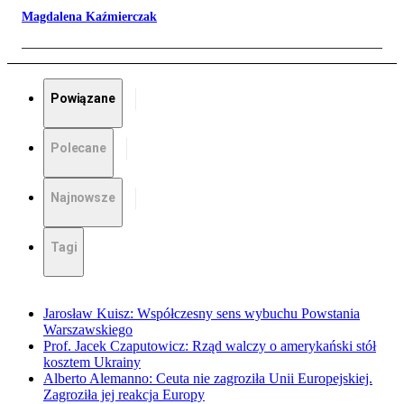
Magdalena Kaźmierczak
Powiązane
Polecane
Najnowsze
Tagi
Jarosław Kuisz: Współczesny sens wybuchu Powstania
Warszawskiego
Prof. Jacek Czaputowicz: Rząd walczy o amerykański stół
kosztem Ukrainy
Alberto Alemanno: Ceuta nie zagroziła Unii Europejskiej.
Zagroziła jej reakcja Europy