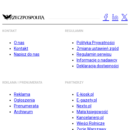
KONTAKT
REGULAMIN
O nas
Polityka Prywatności
Kontakt
Zmiana ustawień zgód
Napisz do nas
Regulamin serwisu
Informacje o nadawcy
Deklaracja dostępności
REKLAMA I PRENUMERATA
PARTNERZY
Reklama
E-kiosk.pl
Ogłoszenia
E-gazety.pl
Prenumerata
Nexto.pl
Archiwum
Mała księgowość
Kancelarierp.pl
Wieści Rolnicze
Życie Warszawy