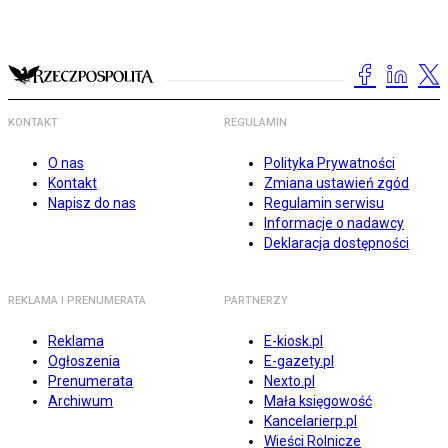
KONTAKT
REGULAMIN
O nas
Polityka Prywatności
Kontakt
Zmiana ustawień zgód
Napisz do nas
Regulamin serwisu
Informacje o nadawcy
Deklaracja dostępności
REKLAMA I PRENUMERATA
PARTNERZY
Reklama
E-kiosk.pl
Ogłoszenia
E-gazety.pl
Prenumerata
Nexto.pl
Archiwum
Mała księgowość
Kancelarierp.pl
Wieści Rolnicze