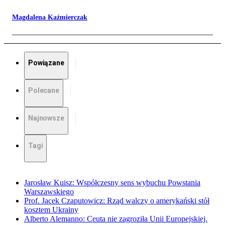
Magdalena Kaźmierczak
Powiązane
Polecane
Najnowsze
Tagi
Jarosław Kuisz: Współczesny sens wybuchu Powstania
Warszawskiego
Prof. Jacek Czaputowicz: Rząd walczy o amerykański stół
kosztem Ukrainy
Alberto Alemanno: Ceuta nie zagroziła Unii Europejskiej.