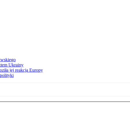
awskiego
ztem Ukrainy
ziła jej reakcja Europy
polityki