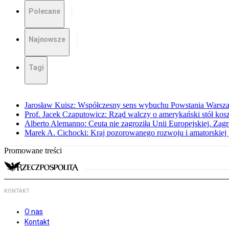
Polecane
Najnowsze
Tagi
Jarosław Kuisz: Współczesny sens wybuchu Powstania Warsz
Prof. Jacek Czaputowicz: Rząd walczy o amerykański stół kos
Alberto Alemanno: Ceuta nie zagroziła Unii Europejskiej. Zagro
Marek A. Cichocki: Kraj pozorowanego rozwoju i amatorskiej 
Promowane treści
KONTAKT
O nas
Kontakt