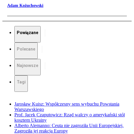
Adam Kożuchowski
Powiązane
Polecane
Najnowsze
Tagi
Jarosław Kuisz: Współczesny sens wybuchu Powstania
Warszawskiego
Prof. Jacek Czaputowicz: Rząd walczy o amerykański stół
kosztem Ukrainy
Alberto Alemanno: Ceuta nie zagroziła Unii Europejskiej.
Zagroziła jej reakcja Europy