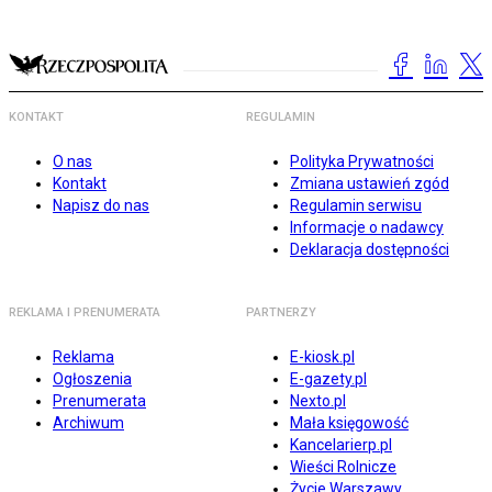
KONTAKT
REGULAMIN
O nas
Polityka Prywatności
Kontakt
Zmiana ustawień zgód
Napisz do nas
Regulamin serwisu
Informacje o nadawcy
Deklaracja dostępności
REKLAMA I PRENUMERATA
PARTNERZY
Reklama
E-kiosk.pl
Ogłoszenia
E-gazety.pl
Prenumerata
Nexto.pl
Archiwum
Mała księgowość
Kancelarierp.pl
Wieści Rolnicze
Życie Warszawy