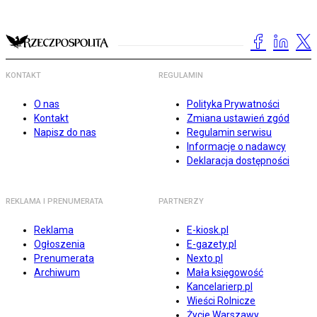
KONTAKT
REGULAMIN
O nas
Polityka Prywatności
Kontakt
Zmiana ustawień zgód
Napisz do nas
Regulamin serwisu
Informacje o nadawcy
Deklaracja dostępności
REKLAMA I PRENUMERATA
PARTNERZY
Reklama
E-kiosk.pl
Ogłoszenia
E-gazety.pl
Prenumerata
Nexto.pl
Archiwum
Mała księgowość
Kancelarierp.pl
Wieści Rolnicze
Życie Warszawy