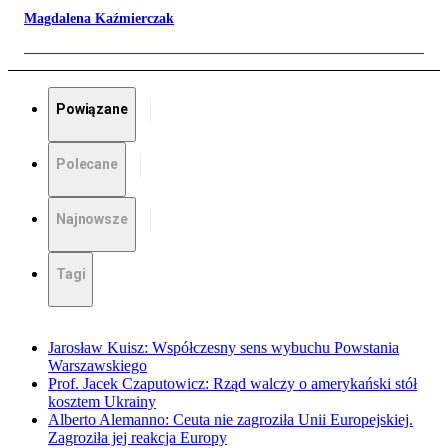
Magdalena Kaźmierczak
Powiązane
Polecane
Najnowsze
Tagi
Jarosław Kuisz: Współczesny sens wybuchu Powstania
Warszawskiego
Prof. Jacek Czaputowicz: Rząd walczy o amerykański stół
kosztem Ukrainy
Alberto Alemanno: Ceuta nie zagroziła Unii Europejskiej.
Zagroziła jej reakcja Europy