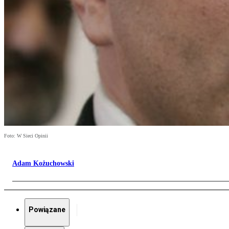
Foto: W Sieci Opinii
Adam Kożuchowski
Powiązane