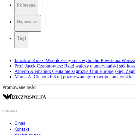
Polecane
Najnowsze
Tagi
Jarosław Kuisz: Współczesny sens wybuchu Powstania Warsz
Prof. Jacek Czaputowicz: Rząd walczy o amerykański stół kos
Alberto Alemanno: Ceuta nie zagroziła Unii Europejskiej. Zagro
Marek A. Cichocki: Kraj pozorowanego rozwoju i amatorskiej 
Promowane treści
KONTAKT
O nas
Kontakt