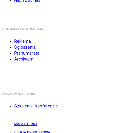
Napisz do nas
REKLAMA I PRENUMERATA
Reklama
Ogłoszenia
Prenumerata
Archiwum
NASZE WYDARZENIA
Szkolenia i konferencje
MAPA STRONY
OFERTA PRODUKTOWA