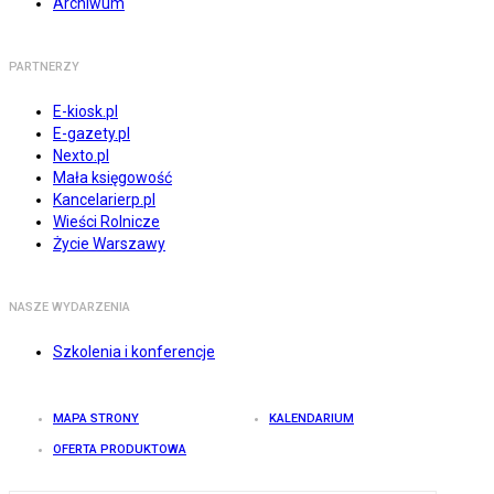
Archiwum
PARTNERZY
E-kiosk.pl
E-gazety.pl
Nexto.pl
Mała księgowość
Kancelarierp.pl
Wieści Rolnicze
Życie Warszawy
NASZE WYDARZENIA
Szkolenia i konferencje
MAPA STRONY
KALENDARIUM
OFERTA PRODUKTOWA