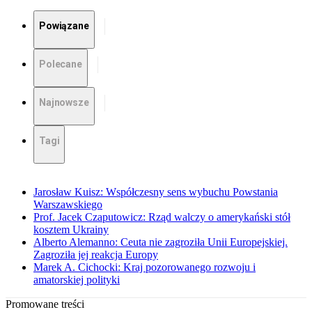
Powiązane
Polecane
Najnowsze
Tagi
Jarosław Kuisz: Współczesny sens wybuchu Powstania
Warszawskiego
Prof. Jacek Czaputowicz: Rząd walczy o amerykański stół
kosztem Ukrainy
Alberto Alemanno: Ceuta nie zagroziła Unii Europejskiej.
Zagroziła jej reakcja Europy
Marek A. Cichocki: Kraj pozorowanego rozwoju i
amatorskiej polityki
Promowane treści