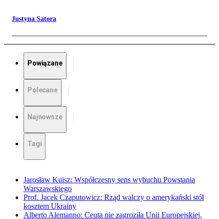
Justyna Satora
Powiązane
Polecane
Najnowsze
Tagi
Jarosław Kuisz: Współczesny sens wybuchu Powstania
Warszawskiego
Prof. Jacek Czaputowicz: Rząd walczy o amerykański stół
kosztem Ukrainy
Alberto Alemanno: Ceuta nie zagroziła Unii Europejskiej.