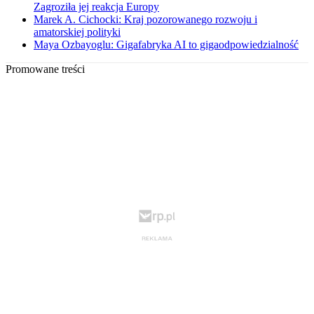
Zagroziła jej reakcja Europy
Marek A. Cichocki: Kraj pozorowanego rozwoju i
amatorskiej polityki
Maya Ozbayoglu: Gigafabryka AI to gigaodpowiedzialność
Promowane treści