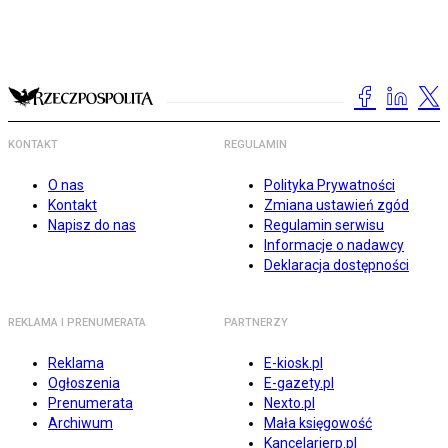
KONTAKT
REGULAMIN
O nas
Polityka Prywatności
Kontakt
Zmiana ustawień zgód
Napisz do nas
Regulamin serwisu
Informacje o nadawcy
Deklaracja dostępności
REKLAMA I PRENUMERATA
PARTNERZY
Reklama
E-kiosk.pl
Ogłoszenia
E-gazety.pl
Prenumerata
Nexto.pl
Archiwum
Mała księgowość
Kancelarierp.pl