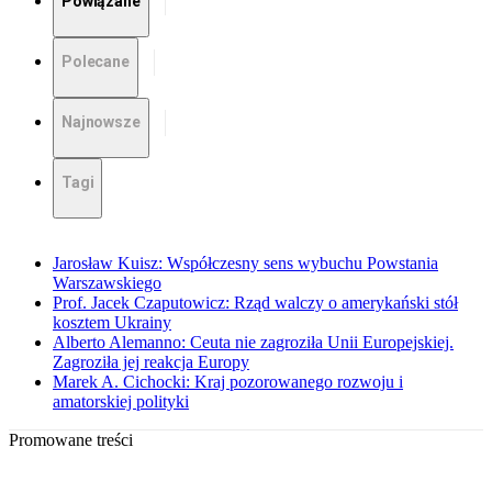
Powiązane
Polecane
Najnowsze
Tagi
Jarosław Kuisz: Współczesny sens wybuchu Powstania
Warszawskiego
Prof. Jacek Czaputowicz: Rząd walczy o amerykański stół
kosztem Ukrainy
Alberto Alemanno: Ceuta nie zagroziła Unii Europejskiej.
Zagroziła jej reakcja Europy
Marek A. Cichocki: Kraj pozorowanego rozwoju i
amatorskiej polityki
Promowane treści