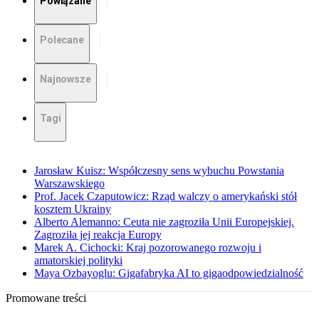
Powiązane
Polecane
Najnowsze
Tagi
Jarosław Kuisz: Współczesny sens wybuchu Powstania
Warszawskiego
Prof. Jacek Czaputowicz: Rząd walczy o amerykański stół
kosztem Ukrainy
Alberto Alemanno: Ceuta nie zagroziła Unii Europejskiej.
Zagroziła jej reakcja Europy
Marek A. Cichocki: Kraj pozorowanego rozwoju i
amatorskiej polityki
Maya Ozbayoglu: Gigafabryka AI to gigaodpowiedzialność
Promowane treści