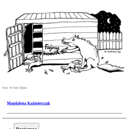
Foto: W Sieci Opinii
Magdalena Kaźmierczak