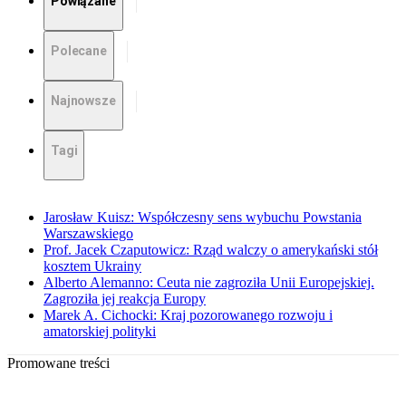
Powiązane
Polecane
Najnowsze
Tagi
Jarosław Kuisz: Współczesny sens wybuchu Powstania
Warszawskiego
Prof. Jacek Czaputowicz: Rząd walczy o amerykański stół
kosztem Ukrainy
Alberto Alemanno: Ceuta nie zagroziła Unii Europejskiej.
Zagroziła jej reakcja Europy
Marek A. Cichocki: Kraj pozorowanego rozwoju i
amatorskiej polityki
Promowane treści