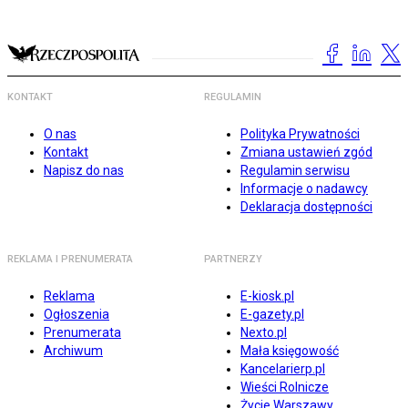
KONTAKT
REGULAMIN
O nas
Polityka Prywatności
Kontakt
Zmiana ustawień zgód
Napisz do nas
Regulamin serwisu
Informacje o nadawcy
Deklaracja dostępności
REKLAMA I PRENUMERATA
PARTNERZY
Reklama
E-kiosk.pl
Ogłoszenia
E-gazety.pl
Prenumerata
Nexto.pl
Archiwum
Mała księgowość
Kancelarierp.pl
Wieści Rolnicze
Życie Warszawy