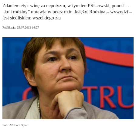
Zdaniem etyk winę za nepotyzm, w tym ten PSL-owski, ponosi…
„kult rodziny” uprawiany przez m.in. księży. Rodzina – wywodzi –
jest siedliskiem wszelkiego zła
Publikacja:
25.07.2012 14:27
Foto: W Sieci Opinii