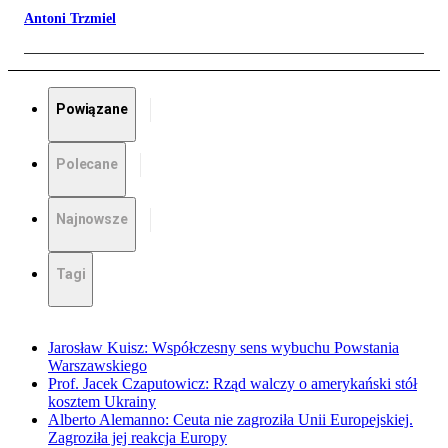
Antoni Trzmiel
Powiązane
Polecane
Najnowsze
Tagi
Jarosław Kuisz: Współczesny sens wybuchu Powstania
Warszawskiego
Prof. Jacek Czaputowicz: Rząd walczy o amerykański stół
kosztem Ukrainy
Alberto Alemanno: Ceuta nie zagroziła Unii Europejskiej.
Zagroziła jej reakcja Europy