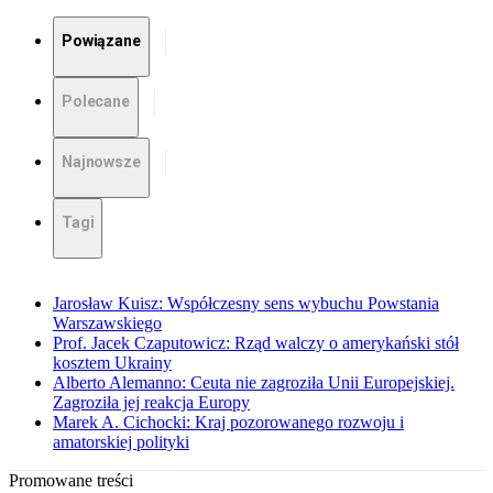
Powiązane
Polecane
Najnowsze
Tagi
Jarosław Kuisz: Współczesny sens wybuchu Powstania
Warszawskiego
Prof. Jacek Czaputowicz: Rząd walczy o amerykański stół
kosztem Ukrainy
Alberto Alemanno: Ceuta nie zagroziła Unii Europejskiej.
Zagroziła jej reakcja Europy
Marek A. Cichocki: Kraj pozorowanego rozwoju i
amatorskiej polityki
Promowane treści