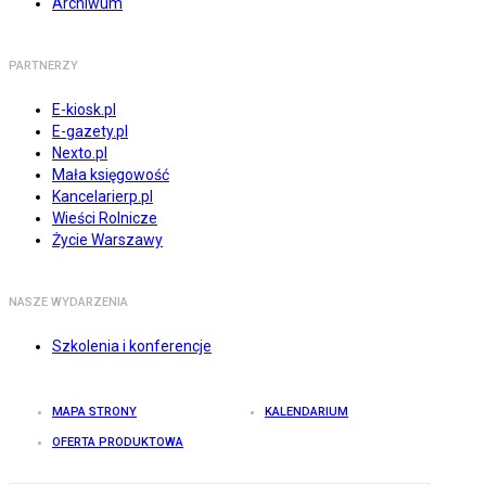
Archiwum
PARTNERZY
E-kiosk.pl
E-gazety.pl
Nexto.pl
Mała księgowość
Kancelarierp.pl
Wieści Rolnicze
Życie Warszawy
NASZE WYDARZENIA
Szkolenia i konferencje
MAPA STRONY
KALENDARIUM
OFERTA PRODUKTOWA