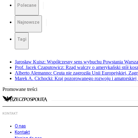
Polecane
Najnowsze
Tagi
Jarosław Kuisz: Współczesny sens wybuchu Powstania Warsz
Prof. Jacek Czaputowicz: Rząd walczy o amerykański stół kos
Alberto Alemanno: Ceuta nie zagroziła Unii Europejskiej. Zagro
Marek A. Cichocki: Kraj pozorowanego rozwoju i amatorskiej 
Promowane treści
KONTAKT
O nas
Kontakt