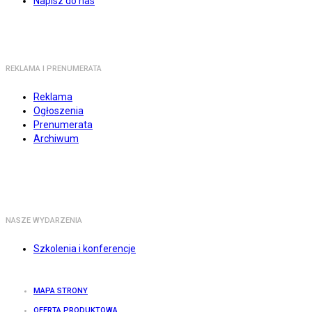
Napisz do nas
REKLAMA I PRENUMERATA
Reklama
Ogłoszenia
Prenumerata
Archiwum
NASZE WYDARZENIA
Szkolenia i konferencje
MAPA STRONY
OFERTA PRODUKTOWA