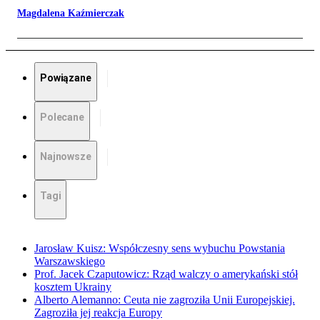
Magdalena Kaźmierczak
Powiązane
Polecane
Najnowsze
Tagi
Jarosław Kuisz: Współczesny sens wybuchu Powstania
Warszawskiego
Prof. Jacek Czaputowicz: Rząd walczy o amerykański stół
kosztem Ukrainy
Alberto Alemanno: Ceuta nie zagroziła Unii Europejskiej.
Zagroziła jej reakcja Europy