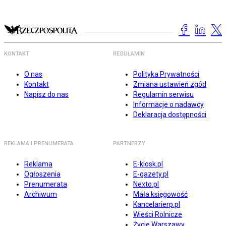
KONTAKT
REGULAMIN
O nas
Polityka Prywatności
Kontakt
Zmiana ustawień zgód
Napisz do nas
Regulamin serwisu
Informacje o nadawcy
Deklaracja dostępności
REKLAMA I PRENUMERATA
PARTNERZY
Reklama
E-kiosk.pl
Ogłoszenia
E-gazety.pl
Prenumerata
Nexto.pl
Archiwum
Mała księgowość
Kancelarierp.pl
Wieści Rolnicze
Życie Warszawy