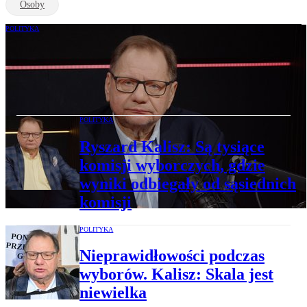
Osoby
POLITYKA
Karol Nawrocki i TK. Kalisz: To bunt
prezydenta przeciwko państwu i
obywatelom
POLITYKA
Ryszard Kalisz: Są tysiące
komisji wyborczych, gdzie
wyniki odbiegały od sąsiednich
komisji
POLITYKA
Nieprawidłowości podczas
wyborów. Kalisz: Skala jest
niewielka