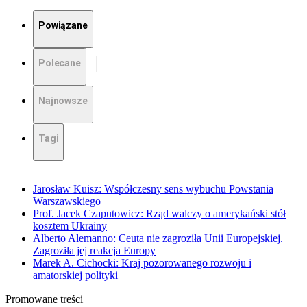
Powiązane
Polecane
Najnowsze
Tagi
Jarosław Kuisz: Współczesny sens wybuchu Powstania
Warszawskiego
Prof. Jacek Czaputowicz: Rząd walczy o amerykański stół
kosztem Ukrainy
Alberto Alemanno: Ceuta nie zagroziła Unii Europejskiej.
Zagroziła jej reakcja Europy
Marek A. Cichocki: Kraj pozorowanego rozwoju i
amatorskiej polityki
Promowane treści