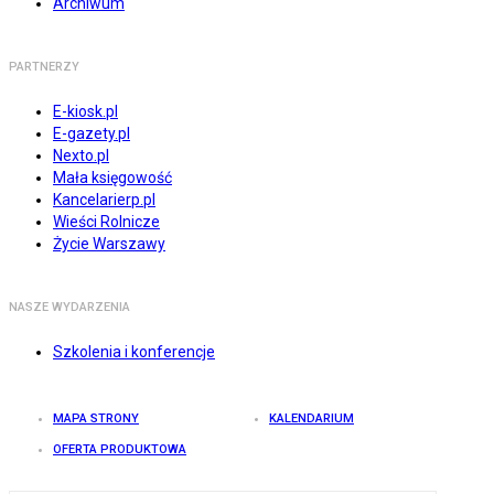
Archiwum
PARTNERZY
E-kiosk.pl
E-gazety.pl
Nexto.pl
Mała księgowość
Kancelarierp.pl
Wieści Rolnicze
Życie Warszawy
NASZE WYDARZENIA
Szkolenia i konferencje
MAPA STRONY
KALENDARIUM
OFERTA PRODUKTOWA