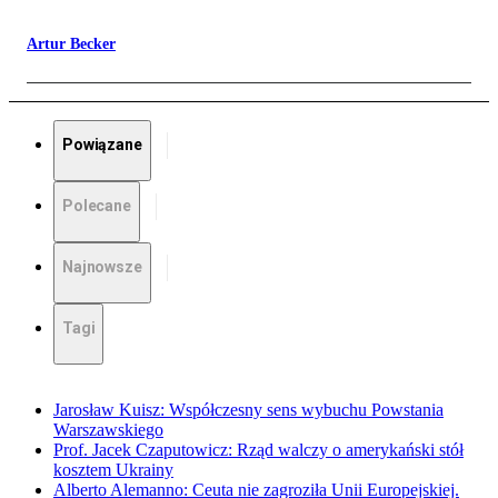
Artur Becker
Powiązane
Polecane
Najnowsze
Tagi
Jarosław Kuisz: Współczesny sens wybuchu Powstania
Warszawskiego
Prof. Jacek Czaputowicz: Rząd walczy o amerykański stół
kosztem Ukrainy
Alberto Alemanno: Ceuta nie zagroziła Unii Europejskiej.