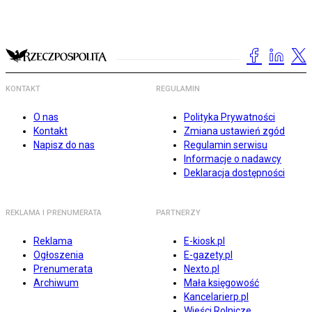
KONTAKT
REGULAMIN
O nas
Polityka Prywatności
Kontakt
Zmiana ustawień zgód
Napisz do nas
Regulamin serwisu
Informacje o nadawcy
Deklaracja dostępności
REKLAMA I PRENUMERATA
PARTNERZY
Reklama
E-kiosk.pl
Ogłoszenia
E-gazety.pl
Prenumerata
Nexto.pl
Archiwum
Mała księgowość
Kancelarierp.pl
Wieści Rolnicze