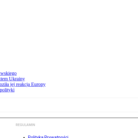
awskiego
ztem Ukrainy
ziła jej reakcja Europy
polityki
REGULAMIN
Polityka Prywatności