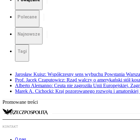
Polecane
Najnowsze
Tagi
Jarosław Kuisz: Współczesny sens wybuchu Powstania Warsz
Prof. Jacek Czaputowicz: Rząd walczy o amerykański stół kos
Alberto Alemanno: Ceuta nie zagroziła Unii Europejskiej. Zagro
Marek A. Cichocki: Kraj pozorowanego rozwoju i amatorskiej 
Promowane treści
KONTAKT
O nas