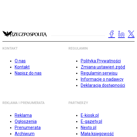
KONTAKT
REGULAMIN
O nas
Polityka Prywatności
Kontakt
Zmiana ustawień zgód
Napisz do nas
Regulamin serwisu
Informacje o nadawcy
Deklaracja dostępności
REKLAMA I PRENUMERATA
PARTNERZY
Reklama
E-kiosk.pl
Ogłoszenia
E-gazety.pl
Prenumerata
Nexto.pl
Archiwum
Mała księgowość