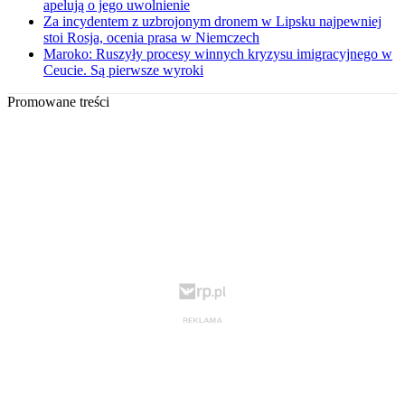
apelują o jego uwolnienie
Za incydentem z uzbrojonym dronem w Lipsku najpewniej
stoi Rosja, ocenia prasa w Niemczech
Maroko: Ruszyły procesy winnych kryzysu imigracyjnego w
Ceucie. Są pierwsze wyroki
Promowane treści