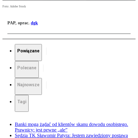
Foto: Adobe Stock
PAP, oprac.
dgk
Powiązane
Polecane
Najnowsze
Tagi
Banki mogą żądać od klientów skanu dowodu osobistego.
Prawnicy: jest pewne „ale”
Sędzia TK Sławomir Patyra: Jestem zawiedziony postawą