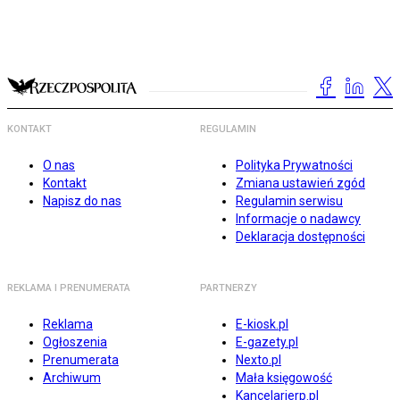
KONTAKT
REGULAMIN
O nas
Polityka Prywatności
Kontakt
Zmiana ustawień zgód
Napisz do nas
Regulamin serwisu
Informacje o nadawcy
Deklaracja dostępności
REKLAMA I PRENUMERATA
PARTNERZY
Reklama
E-kiosk.pl
Ogłoszenia
E-gazety.pl
Prenumerata
Nexto.pl
Archiwum
Mała księgowość
Kancelarierp.pl