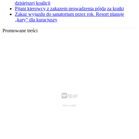
dzisiejszej koalicji
Pijani kierowcy z zakazem prowadzenia pójdą za kratki
Zakaz wyjazdu do sanatorium przez rok. Resort planuje
„kary” dla kuracjuszy
Promowane treści