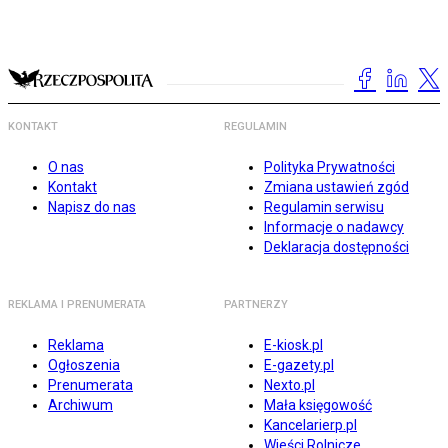
KONTAKT
REGULAMIN
O nas
Polityka Prywatności
Kontakt
Zmiana ustawień zgód
Napisz do nas
Regulamin serwisu
Informacje o nadawcy
Deklaracja dostępności
REKLAMA I PRENUMERATA
PARTNERZY
Reklama
E-kiosk.pl
Ogłoszenia
E-gazety.pl
Prenumerata
Nexto.pl
Archiwum
Mała księgowość
Kancelarierp.pl
Wieści Rolnicze