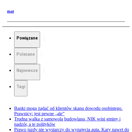
mat
Powiązane
Polecane
Najnowsze
Tagi
Banki mogą żądać od klientów skanu dowodu osobistego.
Prawnicy: jest pewne „ale”
Trudna walka z samowolą budowlaną. NIK wini gminy i
nadzór, a te polityków
Prawo jazdy nie wystarczy do wynajęcia auta. Kary nawet do