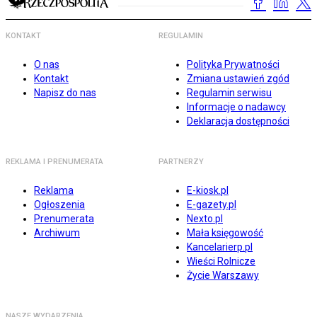
KONTAKT
REGULAMIN
O nas
Polityka Prywatności
Kontakt
Zmiana ustawień zgód
Napisz do nas
Regulamin serwisu
Informacje o nadawcy
Deklaracja dostępności
REKLAMA I PRENUMERATA
PARTNERZY
Reklama
E-kiosk.pl
Ogłoszenia
E-gazety.pl
Prenumerata
Nexto.pl
Archiwum
Mała księgowość
Kancelarierp.pl
Wieści Rolnicze
Życie Warszawy
NASZE WYDARZENIA