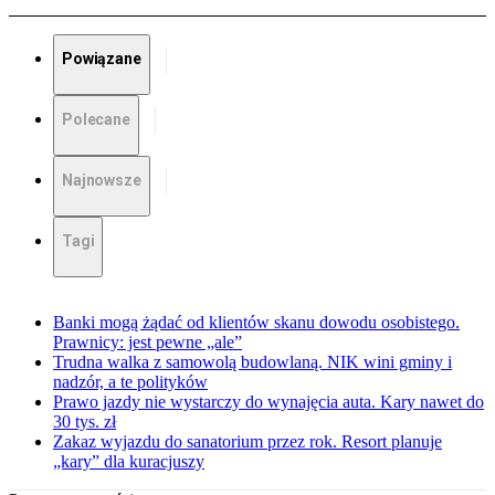
Powiązane
Polecane
Najnowsze
Tagi
Banki mogą żądać od klientów skanu dowodu osobistego.
Prawnicy: jest pewne „ale”
Trudna walka z samowolą budowlaną. NIK wini gminy i
nadzór, a te polityków
Prawo jazdy nie wystarczy do wynajęcia auta. Kary nawet do
30 tys. zł
Zakaz wyjazdu do sanatorium przez rok. Resort planuje
„kary” dla kuracjuszy