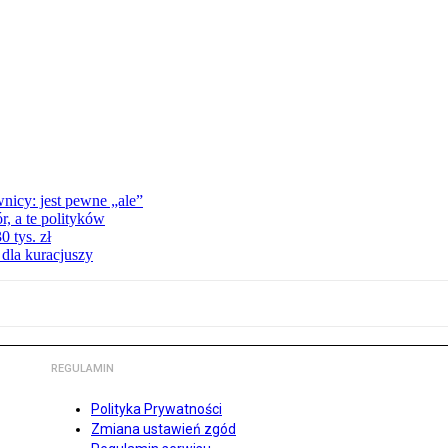
nicy: jest pewne „ale”
, a te polityków
 tys. zł
 dla kuracjuszy
REGULAMIN
Polityka Prywatności
Zmiana ustawień zgód