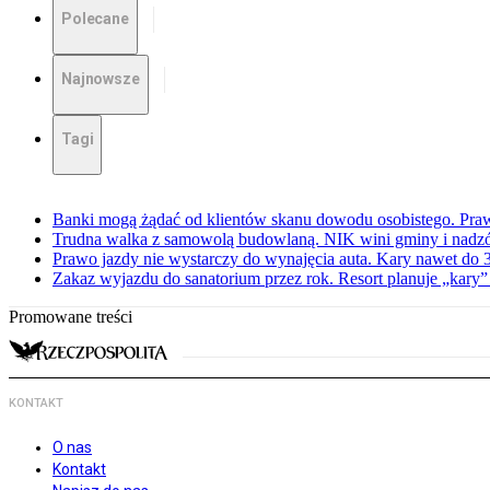
Polecane
Najnowsze
Tagi
Banki mogą żądać od klientów skanu dowodu osobistego. Praw
Trudna walka z samowolą budowlaną. NIK wini gminy i nadzór
Prawo jazdy nie wystarczy do wynajęcia auta. Kary nawet do 30
Zakaz wyjazdu do sanatorium przez rok. Resort planuje „kary”
Promowane treści
KONTAKT
O nas
Kontakt