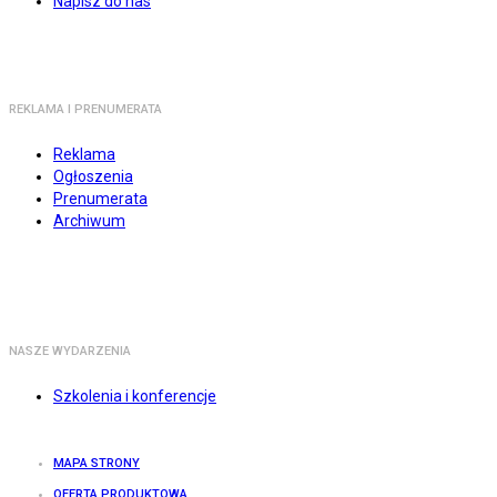
Napisz do nas
REKLAMA I PRENUMERATA
Reklama
Ogłoszenia
Prenumerata
Archiwum
NASZE WYDARZENIA
Szkolenia i konferencje
MAPA STRONY
OFERTA PRODUKTOWA