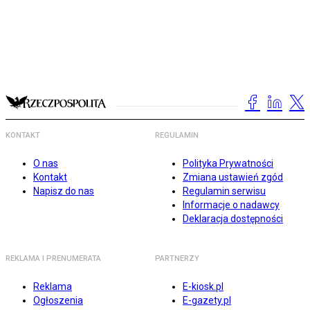
KONTAKT
REGULAMIN
O nas
Polityka Prywatności
Kontakt
Zmiana ustawień zgód
Napisz do nas
Regulamin serwisu
Informacje o nadawcy
Deklaracja dostępności
REKLAMA I PRENUMERATA
PARTNERZY
Reklama
E-kiosk.pl
Ogłoszenia
E-gazety.pl