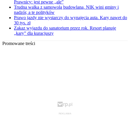
Prawnicy: jest pewne „ale”
Trudna walka z samowolą budowlaną. NIK wini gminy i
nadzór, a te polityków
Prawo jazdy nie wystarczy do wynajęcia auta. Kary nawet do
30 tys. zł
Zakaz wyjazdu do sanatorium przez rok. Resort planuje
„kary” dla kuracjuszy
Promowane treści