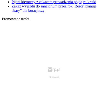
Pijani kierowcy z zakazem prowadzenia pójdą za kratki
Zakaz wyjazdu do sanatorium przez rok. Resort planuje
„kary” dla kuracjuszy
Promowane treści