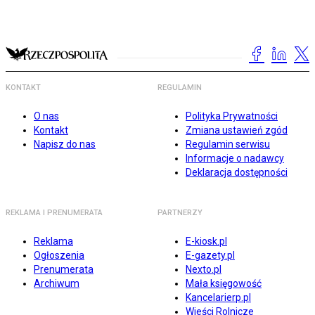
KONTAKT
REGULAMIN
O nas
Polityka Prywatności
Kontakt
Zmiana ustawień zgód
Napisz do nas
Regulamin serwisu
Informacje o nadawcy
Deklaracja dostępności
REKLAMA I PRENUMERATA
PARTNERZY
Reklama
E-kiosk.pl
Ogłoszenia
E-gazety.pl
Prenumerata
Nexto.pl
Archiwum
Mała księgowość
Kancelarierp.pl
Wieści Rolnicze