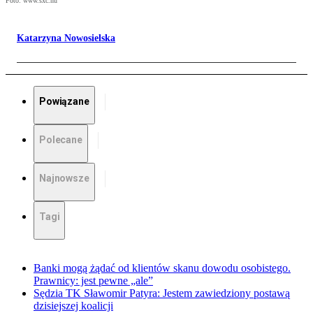
Foto: www.sxc.hu
Katarzyna Nowosielska
Powiązane
Polecane
Najnowsze
Tagi
Banki mogą żądać od klientów skanu dowodu osobistego.
Prawnicy: jest pewne „ale”
Sędzia TK Sławomir Patyra: Jestem zawiedziony postawą
dzisiejszej koalicji