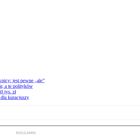
nicy: jest pewne „ale”
, a te polityków
 tys. zł
 dla kuracjuszy
REGULAMIN