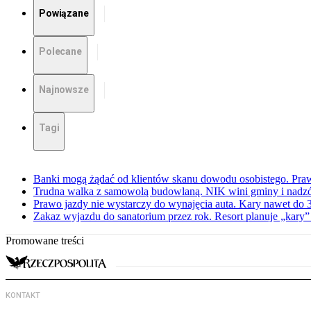
Powiązane
Polecane
Najnowsze
Tagi
Banki mogą żądać od klientów skanu dowodu osobistego. Praw
Trudna walka z samowolą budowlaną. NIK wini gminy i nadzór
Prawo jazdy nie wystarczy do wynajęcia auta. Kary nawet do 30
Zakaz wyjazdu do sanatorium przez rok. Resort planuje „kary”
Promowane treści
KONTAKT