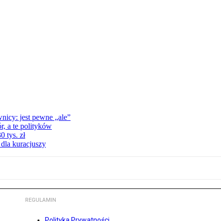
nicy: jest pewne „ale”
, a te polityków
 tys. zł
 dla kuracjuszy
REGULAMIN
Polityka Prywatności