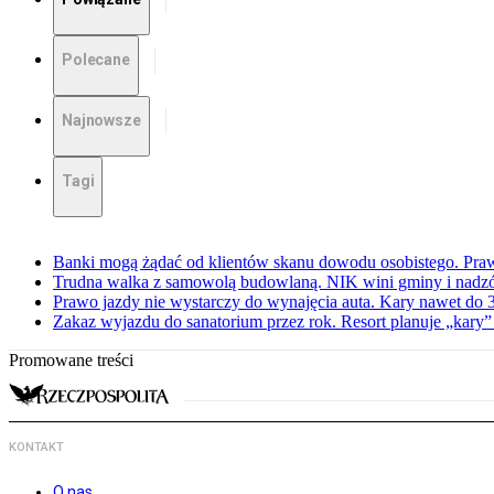
Polecane
Najnowsze
Tagi
Banki mogą żądać od klientów skanu dowodu osobistego. Praw
Trudna walka z samowolą budowlaną. NIK wini gminy i nadzór
Prawo jazdy nie wystarczy do wynajęcia auta. Kary nawet do 30
Zakaz wyjazdu do sanatorium przez rok. Resort planuje „kary”
Promowane treści
KONTAKT
O nas