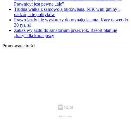
Prawnicy: jest pewne „ale”
Trudna walka z samowolą budowlaną. NIK wini gminy i
nadzór, a te polityków
Prawo jazdy nie wystarczy do wynajęcia auta. Kary nawet do
30 tys. zł
Zakaz wyjazdu do sanatorium przez rok. Resort planuje
„kary” dla kuracjuszy
Promowane treści