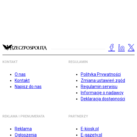
KONTAKT
REGULAMIN
O nas
Polityka Prywatności
Kontakt
Zmiana ustawień zgód
Napisz do nas
Regulamin serwisu
Informacje o nadawcy
Deklaracja dostępności
REKLAMA I PRENUMERATA
PARTNERZY
Reklama
E-kiosk.pl
Ogłoszenia
E-gazety.pl