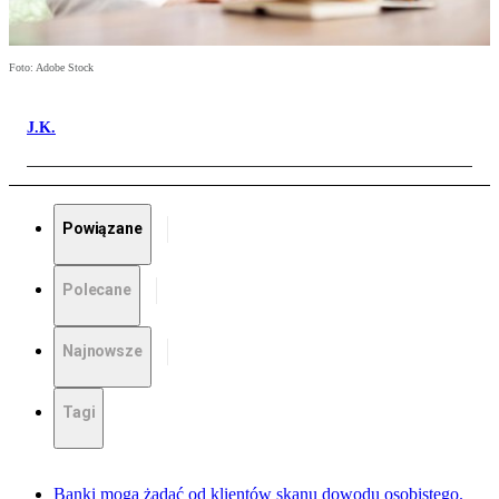
Foto: Adobe Stock
J.K.
Powiązane
Polecane
Najnowsze
Tagi
Banki mogą żądać od klientów skanu dowodu osobistego.