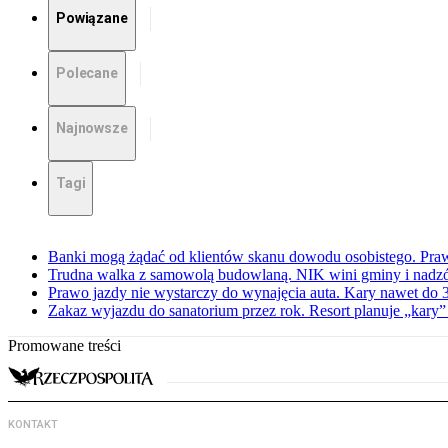
Powiązane
Polecane
Najnowsze
Tagi
Banki mogą żądać od klientów skanu dowodu osobistego. Praw
Trudna walka z samowolą budowlaną. NIK wini gminy i nadzór
Prawo jazdy nie wystarczy do wynajęcia auta. Kary nawet do 30
Zakaz wyjazdu do sanatorium przez rok. Resort planuje „kary”
Promowane treści
KONTAKT