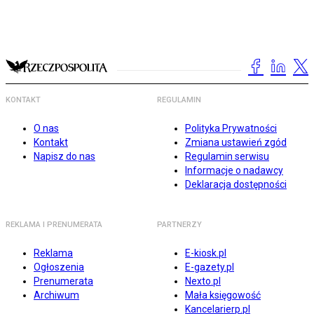
KONTAKT
REGULAMIN
O nas
Polityka Prywatności
Kontakt
Zmiana ustawień zgód
Napisz do nas
Regulamin serwisu
Informacje o nadawcy
Deklaracja dostępności
REKLAMA I PRENUMERATA
PARTNERZY
Reklama
E-kiosk.pl
Ogłoszenia
E-gazety.pl
Prenumerata
Nexto.pl
Archiwum
Mała księgowość
Kancelarierp.pl