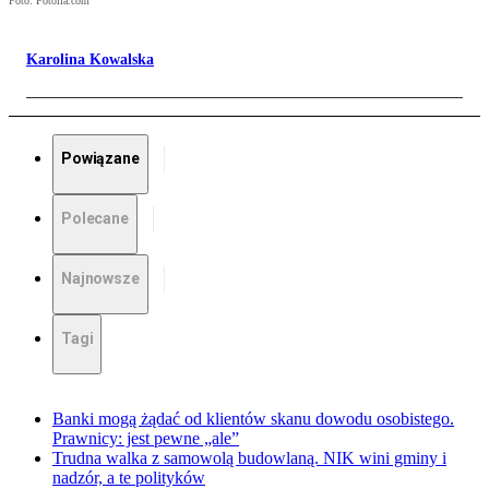
Foto: Fotolia.com
Karolina Kowalska
Powiązane
Polecane
Najnowsze
Tagi
Banki mogą żądać od klientów skanu dowodu osobistego.
Prawnicy: jest pewne „ale”
Trudna walka z samowolą budowlaną. NIK wini gminy i
nadzór, a te polityków