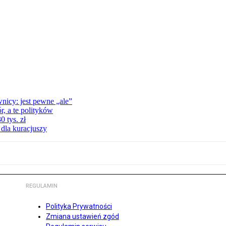
nicy: jest pewne „ale”
, a te polityków
 tys. zł
 dla kuracjuszy
REGULAMIN
Polityka Prywatności
Zmiana ustawień zgód