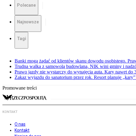
Polecane
Najnowsze
Tagi
Banki mogą żądać od klientów skanu dowodu osobistego. Praw
Trudna walka z samowolą budowlaną. NIK wini gminy i nadzór
Prawo jazdy nie wystarczy do wynajęcia auta. Kary nawet do 30
Zakaz wyjazdu do sanatorium przez rok. Resort planuje „kary”
Promowane treści
KONTAKT
O nas
Kontakt