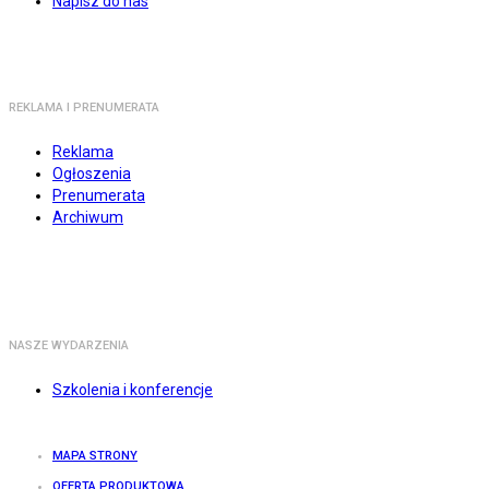
Napisz do nas
REKLAMA I PRENUMERATA
Reklama
Ogłoszenia
Prenumerata
Archiwum
NASZE WYDARZENIA
Szkolenia i konferencje
MAPA STRONY
OFERTA PRODUKTOWA