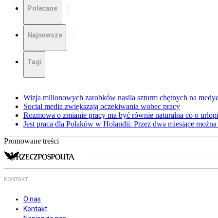
Polecane
Najnowsze
Tagi
Wizja milionowych zarobków nasila szturm chętnych na medy
Social media zwiększają oczekiwania wobec pracy
Rozmowa o zmianie pracy ma być równie naturalna co o urlop
Jest praca dla Polaków w Holandii. Przez dwa miesiące można 
Promowane treści
KONTAKT
O nas
Kontakt