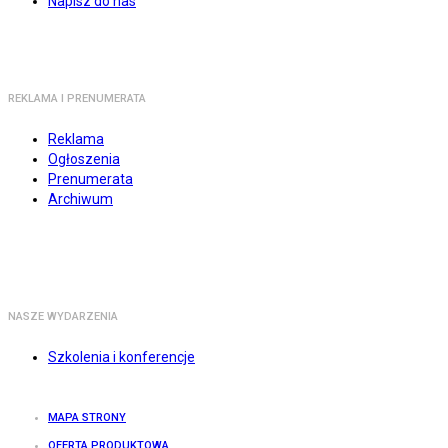
Napisz do nas
REKLAMA I PRENUMERATA
Reklama
Ogłoszenia
Prenumerata
Archiwum
NASZE WYDARZENIA
Szkolenia i konferencje
MAPA STRONY
OFERTA PRODUKTOWA