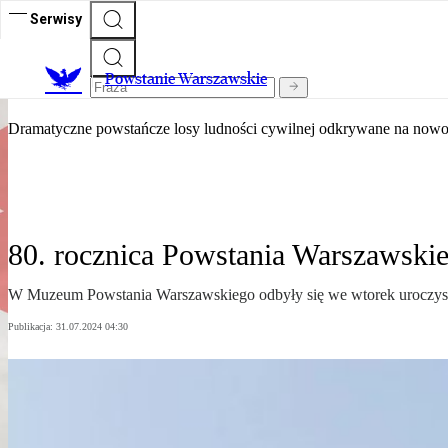
Serwisy
82. rocznica wybuchu Powstani
Powstanie Warszawskie
Dramatyczne powstańcze losy ludności cywilnej odkrywane na nowo.
80. rocznica Powstania Warszawski
W Muzeum Powstania Warszawskiego odbyły się we wtorek uroczysto
Publikacja:
31.07.2024 04:30