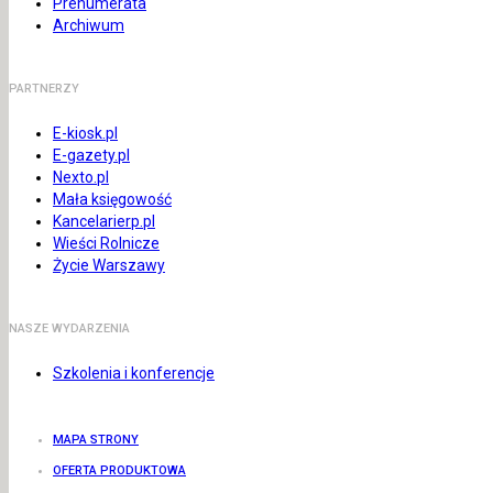
Prenumerata
Archiwum
PARTNERZY
E-kiosk.pl
E-gazety.pl
Nexto.pl
Mała księgowość
Kancelarierp.pl
Wieści Rolnicze
Życie Warszawy
NASZE WYDARZENIA
Szkolenia i konferencje
MAPA STRONY
OFERTA PRODUKTOWA