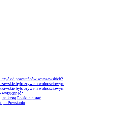
auczyć od powstańców warszawskich?
arszawskie było zrywem wolnościowym
arszawskie było zrywem wolnościowym
no wybuchnąć?
na którą Polski nie stać
at po Powstaniu