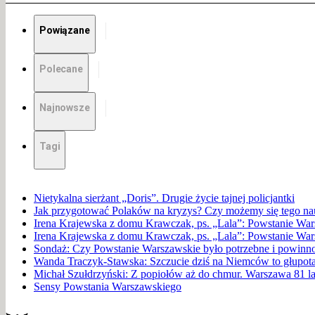
Powiązane
Polecane
Najnowsze
Tagi
Nietykalna sierżant „Doris”. Drugie życie tajnej policjantki
Jak przygotować Polaków na kryzys? Czy możemy się tego n
Irena Krajewska z domu Krawczak, ps. „Lala”: Powstanie W
Irena Krajewska z domu Krawczak, ps. „Lala”: Powstanie W
Sondaż: Czy Powstanie Warszawskie było potrzebne i powin
Wanda Traczyk-Stawska: Szczucie dziś na Niemców to głupota, 
Michał Szułdrzyński: Z popiołów aż do chmur. Warszawa 81 l
Sensy Powstania Warszawskiego